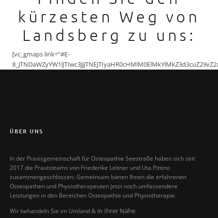
kürzesten Weg von
Landsberg zu uns:
[vc_gmaps link=“#E-
8_JTNDaWZyYW1lJTIwc3JjJTNEJTIyaHR0cHMlM0ElMkYlMkZ3d3cuZ2
ÜBER UNS
In der Praxisgemeinschaft für Osteopathie Seestraße haben sich seit
2017 die Praxisteams von Friederike Leitner und Uta Pittino
zusammengeschlossen. Gemeinsam bieten Ihnen die erfahrenen
Osteopathen und Physiotherapeuten jetzt noch umfassendere
Leistungen in den Bereichen Osteopathie und Physiotherapie.
in Ihrer Nähe
Wir behandeln Sie im Umland &
.